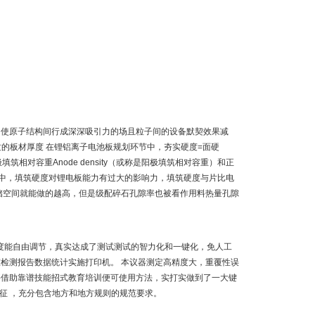
，使原子结构间行成深深吸引力的场且粒子间的设备默契效果减
质的板材厚度 在锂铝离子电池板规划环节中，夯实硬度=面硬
筑相对容重Anode density（或称是阳极填筑相对容重）和正
做流程中，填筑硬度对锂电板能力有过大的影响力，填筑硬度与片比电
储空间就能做的越高，但是级配碎石孔隙率也被看作用料热量孔隙
行速度能自由调节，真实达成了测试测试的智力化和一键化，免人工
检测报告数据统计实施打印机。 本议器测定高精度大，重覆性误
要借助靠谱技能招式教育培训便可使用方法，实打实做到了一大键
特征 ，充分包含地方和地方规则的规范要求。