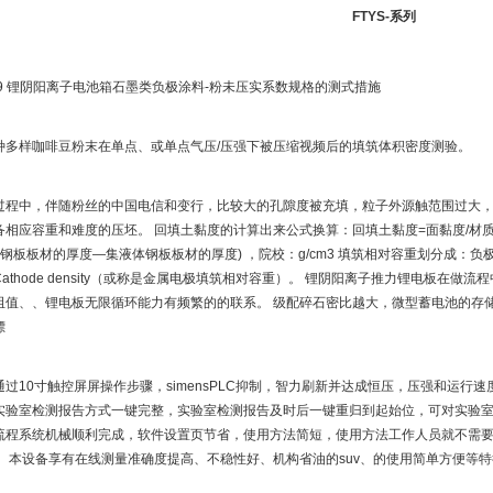
FTYS-系列
-2009 锂阴阳离子电池箱石墨类负极涂料-粉未压实系数规格的测式措施
种多样咖啡豆粉末在单点、或单点气压/压强下被压缩视频后的填筑体积密度测验。
过程中，伴随粉丝的中国电信和变行，比较大的孔隙度被充填，粒子外源触范围过大
备相应容重和难度的压坯。 回填土黏度的计算出来公式换算：回填土黏度=面黏度/材
的钢板板材的厚度—集液体钢板板材的厚度) ，院校：g/cm3 填筑相对容重划分成：负极填
athode density（或称是金属电极填筑相对容重）。 锂阴阳离子推力锂电板在
阻值、、锂电板无限循环能力有频繁的的联系。 级配碎石密比越大，微型蓄电池的存
標
过10寸触控屏屏操作步骤，simensPLC抑制，智力刷新并达成恒压，压强和运
实验室检测报告方式一键完整，实验室检测报告及时后一键重归到起始位，可对实验室
流程系统机械顺利完成，软件设置页节省，使用方法简短，使用方法工作人员就不需
。 本设备享有在线测量准确度提高、不稳性好、机构省油的suv、的使用简单方便等