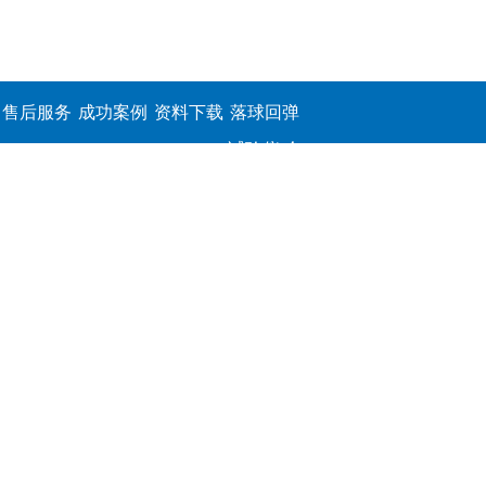
售后服务
成功案例
资料下载
落球回弹
试验仪,介
电击穿强
度测定仪