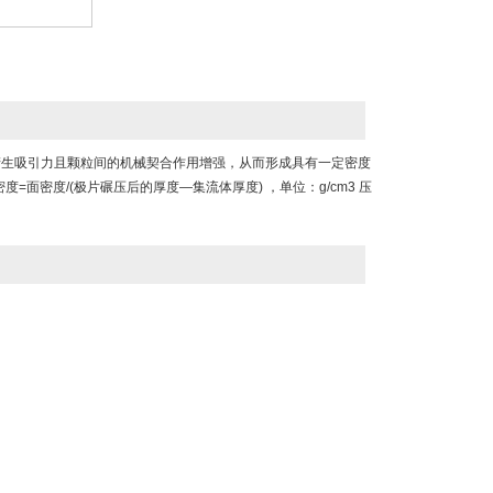
产生吸引力且颗粒间的机械契合作用增强，从而形成具有一定密度
面密度/(极片碾压后的厚度—集流体厚度) ，单位：g/cm3 压