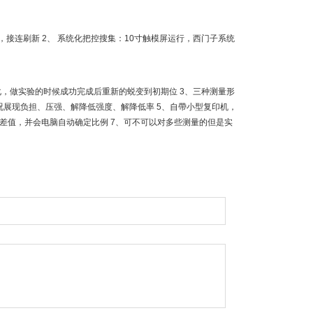
接连刷新 2、 系统化把控搜集：10寸触模屏运行，西门子系统
化，做实验的时候成功完成后重新的蜕变到初期位 3、三种测量形
路况展现负担、压强、解降低强度、解降低率 5、自帶小型复印机，
差值，并会电脑自动确定比例 7、可不可以对多些测量的但是实