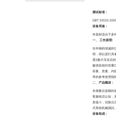
测试标准：
GBT 24533
设备用途：
本器材适合于多
一、 工作原理:
在外物的缩减的
弱，得以进行具
度/(极片压实后
极填筑相对容重C
容量、质量、内
率的参考使用指
二、
产品概述：
本测量仪器顺利通
客服电话认知，
差值小，试验台
式系统机械測試
设备组成：