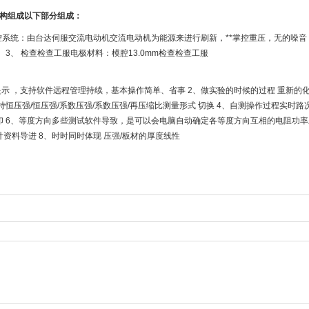
构组成以下部分组成：
控系统：由台达伺服交流电动机交流电动机为能源来进行刷新，**掌控重压，无的噪音，
， 3、 检查检查工服电极材料：模腔13.0mm检查检查工服
提示 ，支持软件远程管理持续，基本操作简单、省事 2、做实验的时候的过程 重新的
持恒压强/恒压强/系数压强/系数压强/再压缩比测量形式 切换 4、自测操作过程实时
印 6、等度方向多些测试软件导致，是可以会电脑自动确定各等度方向互相的电阻功率
资料导进 8、时时同时体现 压强/板材的厚度线性