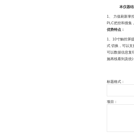
本仪器结
1、 力值刷新掌
PLC把控和搜集
优势特点：
1、10寸触控屏
式 切换，可以支
可以数据信息复
施再线看到及统计
标题格式：
项目：