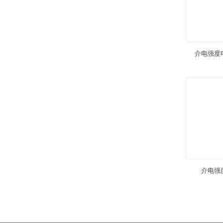
介电强度
介电强