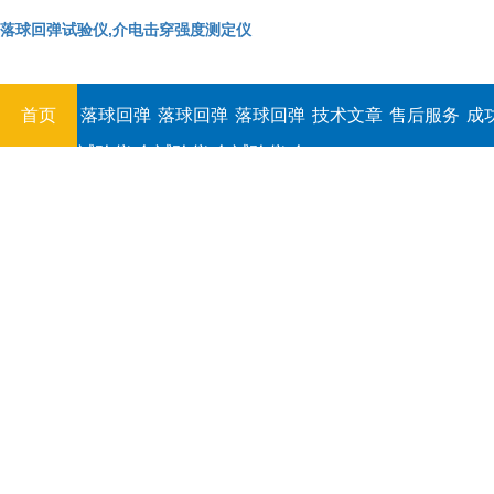
落球回弹试验仪,介电击穿强度测定仪
首页
落球回弹
落球回弹
落球回弹
技术文章
售后服务
成
试验仪,介
试验仪,介
试验仪,介
电击穿强
电击穿强
电击穿强
度测定仪
度测定仪
度测定仪