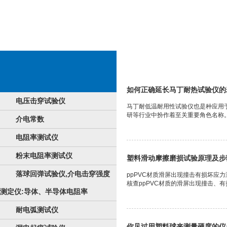
硅胶检测工具
如何正确延长马丁耐热试验仪的
电压击穿试验仪
马丁耐低温耐用性试验仪也是种应用
研等行业中扮作着至关重要角色名称。
介电常数
电阻率测试仪
粉末电阻率测试仪
塑料滑动摩擦磨损试验原理及步
落球回弹试验仪,介电击穿强度
ppPVC材质滑屏出现撞击有损坏应
核查ppPVC材质的滑屏出现撞击、有
测定仪:导体、半导体电阻率
耐电弧测试仪
你见过用塑料球来测量硬度的仪