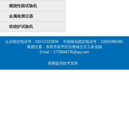
燃烧性能试验机
金属检测仪器
焙烧炉试验机
认识固定电话号：010-57223836 中国移动固定电话号：13581986395
集团位置：东莞市昌平区百善镇王庄工农业园
Email：1770844735@qq.com
易展提供技术支持