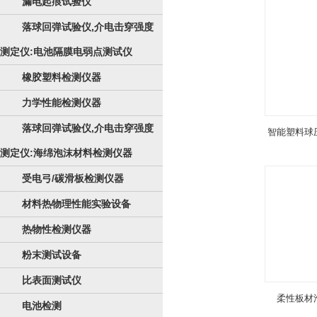
漏电起痕试验仪
落球回弹试验仪,介电击穿强度
测定仪:电池隔膜电弱点测试仪
橡胶塑料检测仪器
力学性能检测仪器
落球回弹试验仪,介电击穿强度
智能塑料球
测定仪:海绵泡沫材料检测仪器
受电弓/碳滑板检测仪器
材料热物理性能实验设备
热物性检测仪器
粉末测试设备
比表面测试仪
柔性板材
电池检测