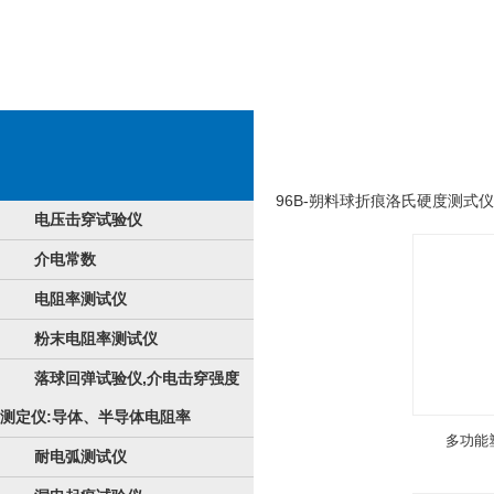
厂品提供
96B-朔料球折痕洛氏硬度测式仪
电压击穿试验仪
介电常数
电阻率测试仪
粉末电阻率测试仪
落球回弹试验仪,介电击穿强度
测定仪:导体、半导体电阻率
多功能
耐电弧测试仪