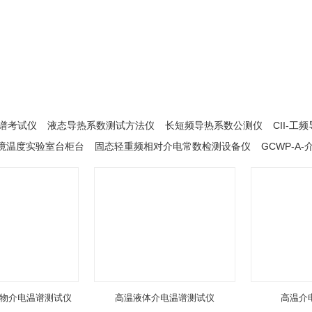
谱考试仪
液态导热系数测试方法仪
长短频导热系数公测仪
CII-
高环境温度实验室台柜台
固态轻重频相对介电常数检测设备仪
GCWP-A
物介电温谱测试仪
高温液体介电温谱测试仪
高温介