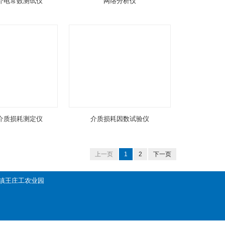
介电常数测试仪
网络分析仪
介质损耗测定仪
介质损耗因数试验仪
上一页
1
2
下一页
百善镇王庄工农业园