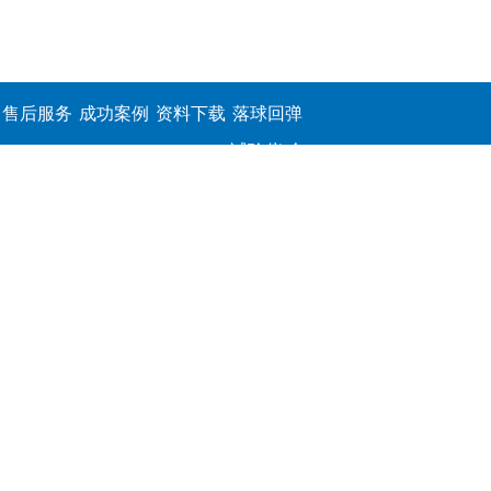
售后服务
成功案例
资料下载
落球回弹
试验仪,介
电击穿强
度测定仪