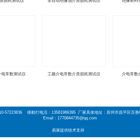
质损耗测试仪
全自动绝缘油介质损耗测试仪
绝缘材料
-介电常数测试仪
工频介电常数介质损耗测试仪
介电常数
0-57223836 移動打电活：13581986395 厂家具体地址：苏州市昌平区
Email：1770844735@qq.com
易展提供技术支持