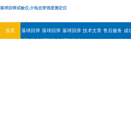
落球回弹试验仪,介电击穿强度测定仪
首页
落球回弹
落球回弹
落球回弹
技术文章
售后服务
成
试验仪,介
试验仪,介
试验仪,介
电击穿强
电击穿强
电击穿强
度测定仪
度测定仪
度测定仪