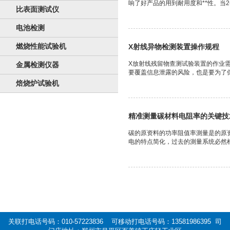
响了好产品的用到耐用度和**性。当
比表面测试仪
电池检测
燃烧性能试验机
X射线异物检测装置操作规程
X放射线残留物查测试验装置的作业
金属检测仪器
要覆盖信息泄露的风险，也是要为了保
焙烧炉试验机
精准测量碳材料电阻率的关键技
碳的原资料的功率阻值率測量是的原
电的特点简化，过去的測量系统必然根
关联打电话号码：010-57223836 可移动打电话号码：13581986395 司