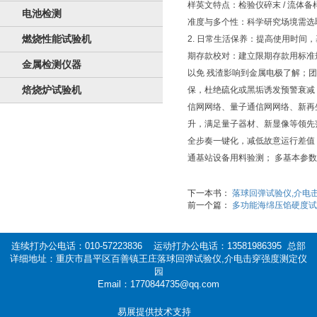
样英文特点：检验仪碎末 / 流体
电池检测
准度与多个性：科学研究场境需选
燃烧性能试验机
2. 日常生活保养：提高使用时间
期存款校对：建立限期存款用标准
金属检测仪器
以免 残渣影响到金属电极了解；
焙烧炉试验机
保，杜绝硫化或黑垢诱发预警衰减
信网网络、量子通信网网络、新再
升，满足量子器材、新显像等领先范畴
全步奏一键化，减低故意运行差值
通基站设备用料验测； 多基本参
下一本书：
落球回弹试验仪,介电
前一个篇：
多功能海绵压馅硬度试
连续打办公电话：010-57223836 运动打办公电话：13581986395 总部
详细地址：重庆市昌平区百善镇王庄落球回弹试验仪,介电击穿强度测定仪
园
Email：1770844735@qq.com
易展提供技术支持