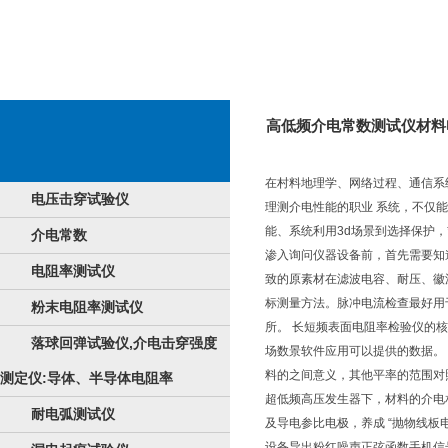
高低频介电常数测试仪材料
在村料地理学、网络过程、通信系
电压击穿试验仪
理测介电性能的职业 系统，不仅
能、系统利用3d场景到选择保护
介电常数
渗入询问仪器设备前，首先需要知
电阻率测试仪
致的原素材在滤波电容、耐压、徽
标测量方法。脉冲电流检查最好用
粉末电阻率测试仪
所。 长短频表面电阻率检验仪的
落球回弹试验仪,介电击穿强度
场数景软件应用可以提供的数据。
料的之间意义，其他平率的范围对照其
测定仪:导体、半导体电阻率
超低频高压发生器下，材料的介电
耐电弧测试仪
及导电参比电极，养成 “抛物线板
设备导出粉红噪声正弦函数手机信