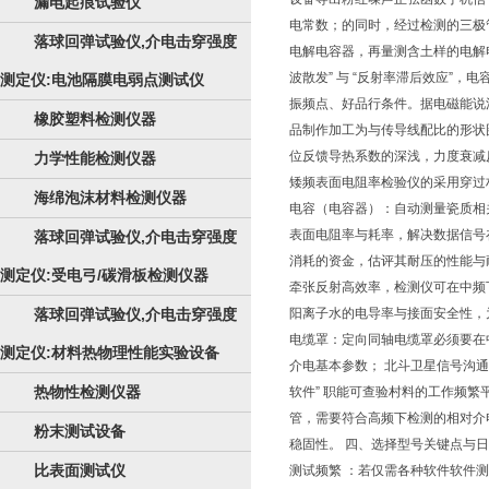
漏电起痕试验仪
电常数；的同时，经过检测的三极管
落球回弹试验仪,介电击穿强度
电解电容器，再量测含土样的电解电
波散发” 与 “反射率滞后效应”
测定仪:电池隔膜电弱点测试仪
振频点、好品行条件。据电磁能说
橡胶塑料检测仪器
品制作加工为与传导线配比的形状图
位反馈导热系数的深浅，力度衰减
力学性能检测仪器
矮频表面电阻率检验仪的采用穿过
海绵泡沫材料检测仪器
电容（电容器）：自动测量瓷质相
表面电阻率与耗率，解决数据信号在
落球回弹试验仪,介电击穿强度
消耗的资金，估评其耐压的性能与
测定仪:受电弓/碳滑板检测仪器
牵张反射高效率，检测仪可在中频
落球回弹试验仪,介电击穿强度
阳离子水的电导率与接面安全性，为
电缆罩：定向同轴电缆罩必须要在
测定仪:材料热物理性能实验设备
介电基本参数； 北斗卫星信号沟通
热物性检测仪器
软件” 职能可查验村料的工作频繁
管，需要符合高频下检测的相对介
粉末测试设备
稳固性。 四、选择型号关键点与日常
比表面测试仪
测试频繁 ：若仅需各种软件软件测