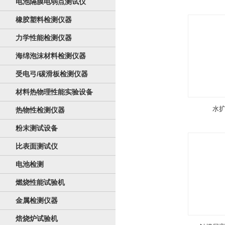
电池隔膜电弱点测试仪
橡胶塑料检测仪器
力学性能检测仪器
海绵泡沫材料检测仪器
受电弓/碳滑板检测仪器
材料热物理性能实验设备
水
热物性检测仪器
粉末测试设备
比表面测试仪
电池检测
燃烧性能试验机
金属检测仪器
焙烧炉试验机