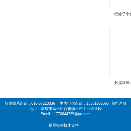
绝缘子伞
触摸屏显
取得联系点话：010-57223836 中国电信点话：13581986395 我司注册
地址：重庆市昌平区百善镇王庄工业企业园
Email：1770844735@qq.com
易展提供技术支持