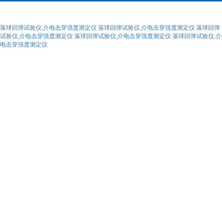
落球回弹试验仪,介电击穿强度测定仪
落球回弹试验仪,介电击穿强度测定仪
落球回弹
试验仪,介电击穿强度测定仪
落球回弹试验仪,介电击穿强度测定仪
落球回弹试验仪,介
电击穿强度测定仪