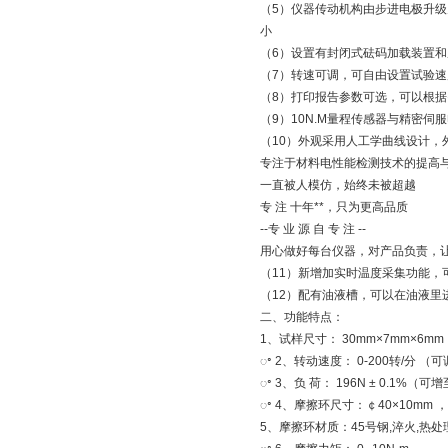
（5）仪器传动机构由步进电极升
小
（6）设置有封闭式砝码加载装置和
（7）转速可调，可自由设置试验速
（8）打印报告参数可选，可以根
（9）10N.M量程传感器与精密伺
（10）外观采用人工学曲线设计，
专注于材料电性能检测技术的提高与
一直被人模仿，始终未被超越
专 注 十年**，只为更高品质
--专 业 源 自 专 注 --
用心做好每台仪器，对产品负责，
（11）新增加实时温度采集功能，
（12）配有油液槽，可以在油液里
二、功能特点：
1、试样尺寸： 30mm×7mm×6mm
ꢀ 2、转动速度： 0-200转/分 （
ꢀ 3、负 荷： 196N ± 0.1%（可增
ꢀ 4、摩擦环尺寸：￠40×10mm ，
5、摩擦环材质：45号钢,淬火,热处理