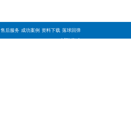
售后服务
成功案例
资料下载
落球回弹
试验仪,介
电击穿强
度测定仪