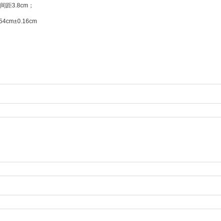
距3.8cm；
4cm±0.16cm