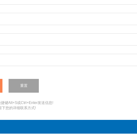
键Alt+S或Ctrl+Enter发送信息!
您留下您的详细联系方式!