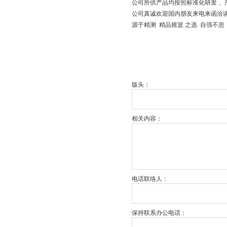
公司所供产品均按照标准化研发 
公司真诚欢迎国内朋友来电来函洽
源于精测 精品摇篮 之选 自强不息
版头：
相关内容：
电话联络人：
保持联系办公电话：