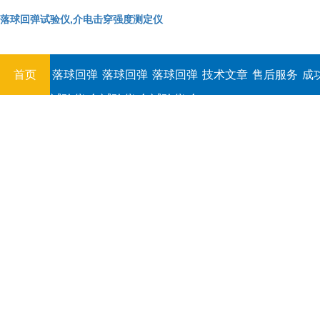
落球回弹试验仪,介电击穿强度测定仪
首页
落球回弹
落球回弹
落球回弹
技术文章
售后服务
成
试验仪,介
试验仪,介
试验仪,介
电击穿强
电击穿强
电击穿强
度测定仪
度测定仪
度测定仪