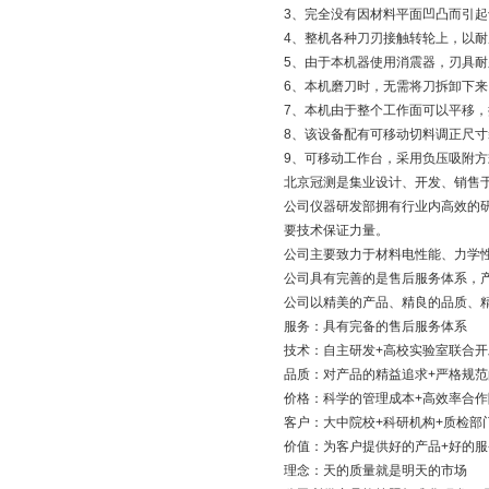
3、完全没有因材料平面凹凸而引
4、整机各种刀刃接触转轮上，以
5、由于本机器使用消震器，刃具
6、本机磨刀时，无需将刀拆卸下
7、本机由于整个工作面可以平移
8、该设备配有可移动切料调正尺
9、可移动工作台，采用负压吸附
北京冠测是集业设计、开发、销售于
公司仪器研发部拥有行业内高效的
要技术保证力量。
公司主要致力于材料电性能、力学
公司具有完善的是售后服务体系，
公司以精美的产品、精良的品质、
服务：具有完备的售后服务体系
技术：自主研发+高校实验室联合
品质：对产品的精益追求+严格规
价格：科学的管理成本+高效率合
客户：大中院校+科研机构+质检部
价值：为客户提供好的产品+好的
理念：天的质量就是明天的市场