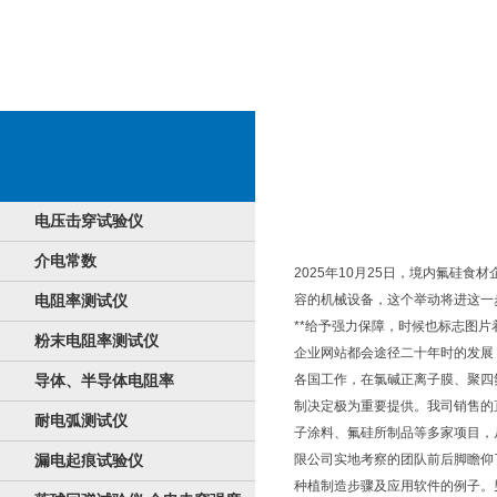
最新报道具体详情
电压击穿试验仪
介电常数
2025年10月25日，境内氟
电阻率测试仪
容的机械设备，这个举动将进这一
**给予强力保障，时候也标志图片
粉末电阻率测试仪
企业网站都会途径二十年时的发展
导体、半导体电阻率
各国工作，在氯碱正离子膜、聚四
制决定极为重要提供。我司销售的
耐电弧测试仪
子涂料、氟硅所制品等多家项目，
漏电起痕试验仪
限公司实地考察的团队前后脚瞻仰
种植制造步骤及应用软件的例子。