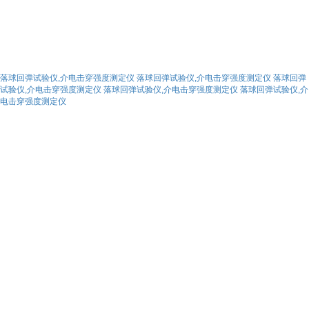
落球回弹试验仪,介电击穿强度测定仪
落球回弹试验仪,介电击穿强度测定仪
落球回弹
试验仪,介电击穿强度测定仪
落球回弹试验仪,介电击穿强度测定仪
落球回弹试验仪,介
电击穿强度测定仪