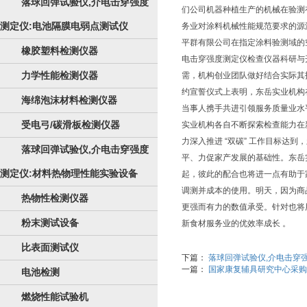
落球回弹试验仪,介电击穿强度
们公司机器种植生产的机械在验测
测定仪:电池隔膜电弱点测试仪
务业对涂料机械性能规范要求的源
平群有限公司在指定涂料验测域的
橡胶塑料检测仪器
电击穿强度测定仪检查仪器科研与
力学性能检测仪器
需，机构创业团队做好结合实际其
约宣誓仪式上表明，东岳实业机构
海绵泡沫材料检测仪器
当事人携手共进引领服务质量业水
受电弓/碳滑板检测仪器
实业机构各自不断探索检查能力在
力深入推进 “双碳” 工作目标
落球回弹试验仪,介电击穿强度
平、力促家产发展的基础性。东岳
测定仪:材料热物理性能实验设备
起，彼此的配合也将进一点有助于家
调测并成本的使用。明天，因为商
热物性检测仪器
更强而有力的数值承受。针对也将
粉末测试设备
新食材服务业的优效率成长 。
比表面测试仪
下篇：
落球回弹试验仪,介电击穿
一篇：
国家康复辅具研究中心采购
电池检测
燃烧性能试验机