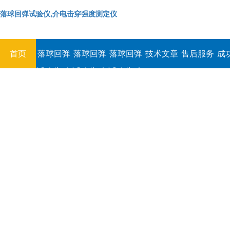
落球回弹试验仪,介电击穿强度测定仪
首页
落球回弹
落球回弹
落球回弹
技术文章
售后服务
成
试验仪,介
试验仪,介
试验仪,介
电击穿强
电击穿强
电击穿强
度测定仪
度测定仪
度测定仪